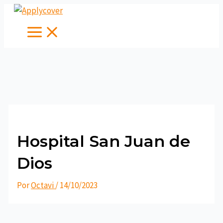
Main
Ir
Navegación
Menu
al
de
contenido
entradas
Hospital San Juan de
Dios
Por
Octavi
/
14/10/2023